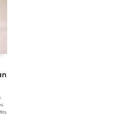
an
s
os
fits