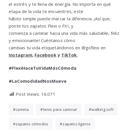
el estrés y te llena de energía. No importa en qué
etapa de la vida te encuentres, este
hábito simple puede marcar la diferencia. ¡Así que,
ponte tus zapatos Flexi o FXI, y
comienza a caminar hacia una vida más saludable, feliz
y emocionante! Cuéntanos cómo
cambias tu vida etiquetándonos en @goflexi en
Instagram
,
Facebook
y
TikTok
.
#FlexiHaceTuVidaMásCómoda
#LaComodidadNosMueve
Post Views:
16.071
camina
tenis para caminar
walking soft
zapatos cómodos
zapatos ligeros